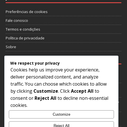
Preferências de cookies
Fale conosco
Termos e condições
Política de privacidade
Sobre
PUBLICAÇÕES RECENTES
We respect your privacy
Cookies help us improve your experience,
Zico: Reconhecimentos internacionais, Conquistas de clube,
deliver personalized content, and analyze
Actuações chave
traffic. You can choose which cookies to allow
Roberto Carlos: Torneios internacionais, legado da Copa do
by clicking
Customize
. Click
Accept All
to
Mundo, impacto
consent or
Reject All
to decline non-essential
Rivaldo: Desafios iniciais, Contribuições para o clube, Vida fora do
cookies.
futebol
Customize
Garrincha: Actuações icónicas, Sucesso internacional, História do
clube
Reject All