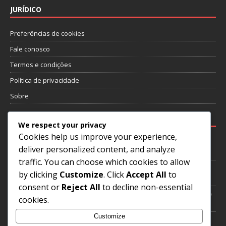
JURÍDICO
Preferências de cookies
Fale conosco
Termos e condições
Política de privacidade
Sobre
PUBLICAÇÕES RECENTES
We respect your privacy
Cookies help us improve your experience,
Zico: Reconhecimentos internacionais, Conquistas de clube,
deliver personalized content, and analyze
Actuações chave
traffic. You can choose which cookies to allow
Roberto Carlos: Torneios internacionais, legado da Copa do
by clicking
Customize
. Click
Accept All
to
Mundo, impacto
consent or
Reject All
to decline non-essential
Rivaldo: Desafios iniciais, Contribuições para o clube, Vida fora do
cookies.
futebol
Customize
Garrincha: Actuações icónicas, Sucesso internacional, História do