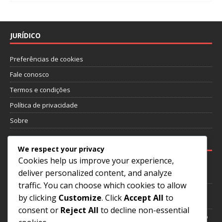
JURÍDICO
Preferências de cookies
Fale conosco
Termos e condições
Política de privacidade
Sobre
PUBLICAÇÕES RECENTES
We respect your privacy
Cookies help us improve your experience,
Zico: Reconhecimentos internacionais, Conquistas de clube,
deliver personalized content, and analyze
Actuações chave
traffic. You can choose which cookies to allow
Roberto Carlos: Torneios internacionais, legado da Copa do
by clicking
Customize
. Click
Accept All
to
Mundo, impacto
consent or
Reject All
to decline non-essential
Rivaldo: Desafios iniciais, Contribuições para o clube, Vida fora do